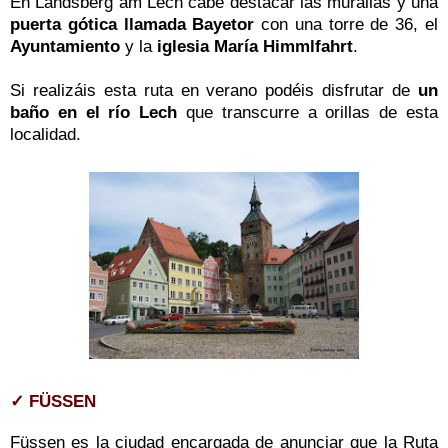
En Landsberg am Lech cabe destacar las murallas y una
puerta gótica llamada Bayetor
con una torre de 36,
el
Ayuntamiento
y la
iglesia María Himmlfahrt
.
Si
realizáis
esta ruta en verano podéis disfrutar de
un
baño en el río Lech
que transcurre a orillas de esta
localidad.
✓ FÜSSEN
Füssen es la ciudad encargada de anunciar que la Ruta