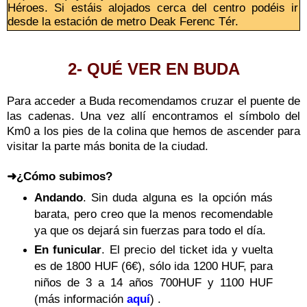
Héroes. Si estáis alojados cerca del centro podéis ir
desde la estación de metro Deak Ferenc Tér.
2- QUÉ VER EN BUDA
Para acceder a Buda recomendamos cruzar el puente de
las cadenas. Una vez allí encontramos el símbolo del
Km0 a los pies de la colina que hemos de ascender para
visitar la parte más bonita de la ciudad.
➜¿Cómo subimos?
Andando
. Sin duda alguna es la opción más
barata, pero creo que la menos recomendable
ya que os dejará sin fuerzas para todo el día.
En funicular
. El precio del ticket ida y vuelta
es de 1800 HUF (6€), sólo ida 1200 HUF, para
niños de 3 a 14 años 700HUF y 1100 HUF
(más información
aquí
) .