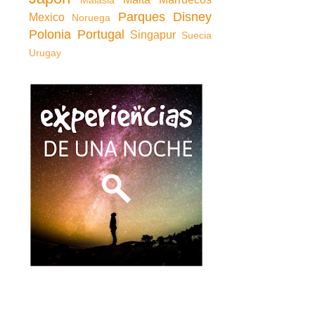
Malasia
Parques Disney
Mexico
Noruega
Polonia
Portugal
Singapur
Suecia
Urugay