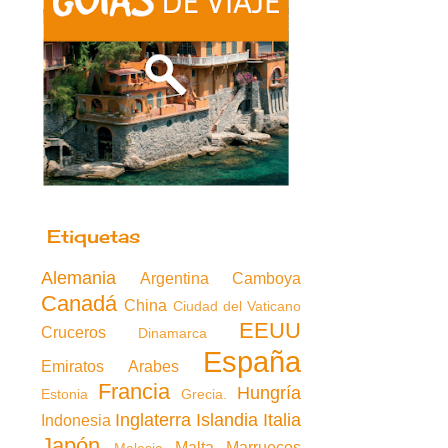
Etiquetas
Alemania
Argentina
Camboya
Canadá
China
Ciudad del Vaticano
EEUU
Cruceros
Dinamarca
España
Emiratos Arabes
Francia
Hungría
Estonia
Grecia.
Inglaterra
Islandia
Italia
Indonesia
Japón
Malta
Marruecos