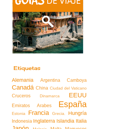
Etiquetas
Alemania
Argentina
Camboya
Canadá
China
Ciudad del Vaticano
EEUU
Cruceros
Dinamarca
España
Emiratos Arabes
Francia
Hungría
Estonia
Grecia.
Inglaterra
Islandia
Italia
Indonesia
Japón
Malta
Marruecos