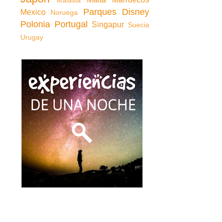
Malasia
Parques Disney
Mexico
Noruega
Polonia
Portugal
Singapur
Suecia
Urugay